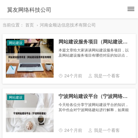
To
翼友网络科技公司
na
当前位置：
首页
河南金顺达信息技术有限公司
网站建设服务项目（网站建设服务项目有哪些）
网站建设
本篇文章给大家谈谈网站建设服务项目，以
及网站建设服务项目有哪些对应的知识点，
希望对各位有所帮助，不要忘了收藏本站
喔。 本文目录一览： 1、网站建设服务都包
含哪些方面 2、网站建设......
24个月前
我是一个看客
宁波网站建设平台（宁波网络建站）
网站建设
今天给各位分享宁波网站建设平台的知识，
其中也会对宁波网络建站进行解释，如果能
碰巧解决你现在面临的问题，别忘了关注本
站，现在开始吧！ 本文目录一览： 1、宁波
网站建设方法 2、宁波网......
24个月前
我是一个看客